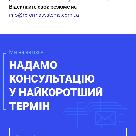
Відсилайте своє резюме на
info@reformasystems.com.ua
Ми на зв'язку
НАДАМО
КОНСУЛЬТАЦІЮ
У НАЙКОРОТШИЙ
ТЕРМІН