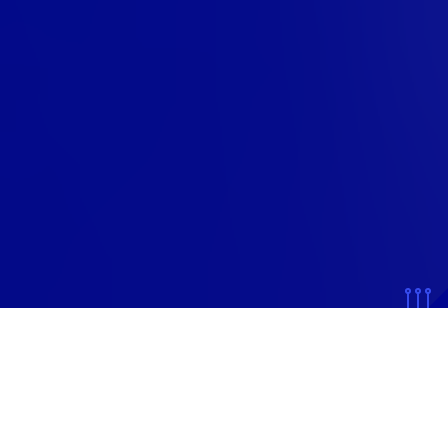
На кого спрямовані
НАШІ РІШЕННЯ